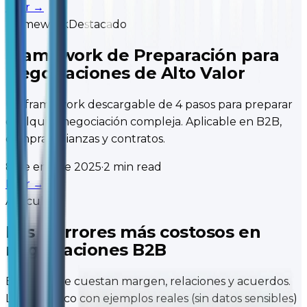
Leer
→
Framework
Destacado
Framework de Preparación para
Negociaciones de Alto Valor
Un framework descargable de 4 pasos para preparar
cualquier negociación compleja. Aplicable en B2B,
compras, alianzas y contratos.
8 de ene de 2025
·
2 min read
Leer
→
Artículo
Los 7 errores más costosos en
negociaciones B2B
Errores que cuestan margen, relaciones y acuerdos.
Los identifico con ejemplos reales (sin datos sensibles)