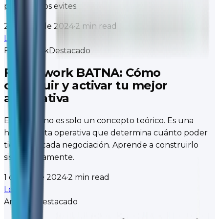
para que los evites.
20 de dic de 2024
·
2 min read
Leer
→
Framework
Destacado
Framework BATNA: Cómo
construir y activar tu mejor
alternativa
El BATNA no es solo un concepto teórico. Es una
herramienta operativa que determina cuánto poder
tienes en cada negociación. Aprende a construirlo
sistemáticamente.
1 de dic de 2024
·
2 min read
Leer
→
Artículo
Destacado