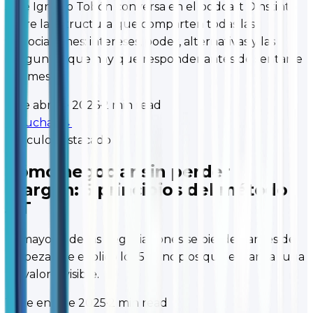
José Ignacio Tobón conversa en el podcast Dinstinto
sobre la estructura que comparten todas las
negociaciones: intereses, poder, alternativas y las
preguntas que hay que responder antes de sentarse
a la mesa.
7 de abr de 2026
·
2 min read
Escuchar
→
Artículo
Destacado
Cómo negociar sin perder
margen: 5 principios del método
JIT
La mayoría de las negociaciones se pierden antes de
empezar. Te explico los 5 principios que evitan la fuga
de valor invisible.
15 de ene de 2025
·
2 min read