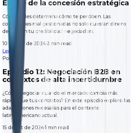
El arte de la concesión estratégica
Cómo cedes determina cómo te perciben. Las
concesiones mal gestionadas no solo cuestan dinero:
destruyen tu credibilidad negociadora.
10 de nov de 2024
·
2 min read
Leer
→
Podcast
Episodio 12: Negociación B2B en
contextos de alta incertidumbre
¿Cómo negociar cuando el mercado cambia más
rápido que tus contratos? En este episodio exploro las
adaptaciones necesarias para el contexto
latinoamericano actual.
15 de oct de 2024
·
1 min read