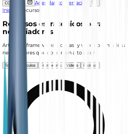
Agendar conversación
COP
/
USD
Inicio
—
Recursos
Recursos
estratégicos
para
negociadores
Artículos, frameworks, podcast y videos orientados a
negociadores que operan en alto valor.
Todos
Artículos
Frameworks
Videos
Podcast